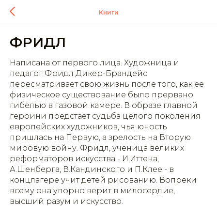
Книги
ФРИДЛ
Написана от первого лица. Художница и
педагог Фридл Дикер-Брандейс
пересматривает свою жизнь после того, как ее
физическое существование было прервано
гибелью в газовой камере. В образе главной
героини предстает судьба целого поколения
европейских художников, чья юность
пришлась на Первую, а зрелость на Вторую
мировую войну. Фридл, ученица великих
реформаторов искусства - И.Иттена,
А.Шенберга, В.Кандинского и П.Клее - в
концлагере учит детей рисованию. Вопреки
всему она упорно верит в милосердие,
высший разум и искусство.