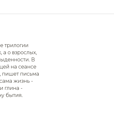
ие трилогии
 а о взрослых,
быденности. В
ицей на сеансе
, пишет письма
сама жизнь -
и глина -
у бытия.