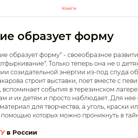
Книги
ие образует форму
ие образует форму" - своеобразное развит
отфыркивание". Только теперь она не о детях,
ии созидательной энергии из-под спуда о
карова строит выставки, поет вместе с пев
, вспоминает события в терезинском лагере
 и их детям и просто наблюдает. Для нее 
атериал для творчества, а уголь, краски ил
с помощью которых можно проникнуть в тайн
ГУ
в России