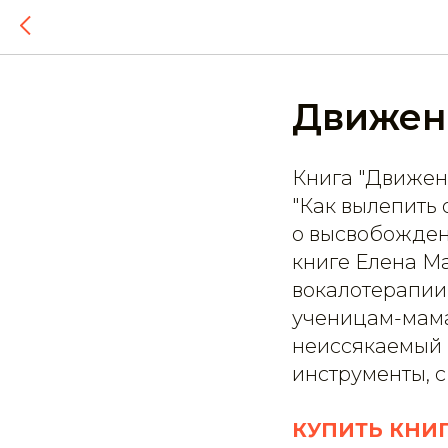
Движен
Книга "Движен
"Как вылепить 
о высвобожден
книге Елена Ма
вокалотерапии
ученицам-мамам
неиссякаемый м
инструменты, 
КУПИТЬ КНИ