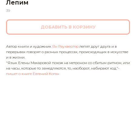
Лепим
39
ДОБАВИТЬ В КОРЗИНУ
Автор книги и художник
Ян Раухвергер
лепят друг друга и в
перерывах говорят о разных процессах, происходящих в искусстве
и в жизни.
"Язык Елены Макаровой похож на метроном со сбитым ритмом, или
на часы, которые то замедляются, то, наоборот, набирают ход."-
пишет о книге Евгений Коган