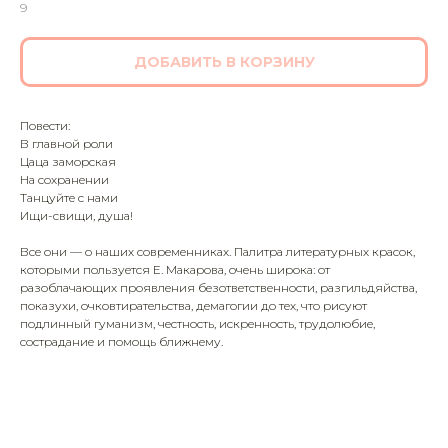
9
ДОБАВИТЬ В КОРЗИНУ
Повести:
В главной роли
Цаца заморская
На сохранении
Танцуйте с нами
Ищи-свищи, душа!
Все они — о наших современниках. Палитра литературных красок,
которыми пользуется Е. Макарова, очень широка: от
разоблачающих проявления безответственности, разгильдяйства,
показухи, очковтирательства, демагогии до тех, что рисуют
подлинный гуманизм, честность, искренность, трудолюбие,
сострадание и помощь ближнему.